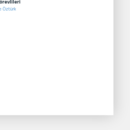
revlileri
le Öztürk