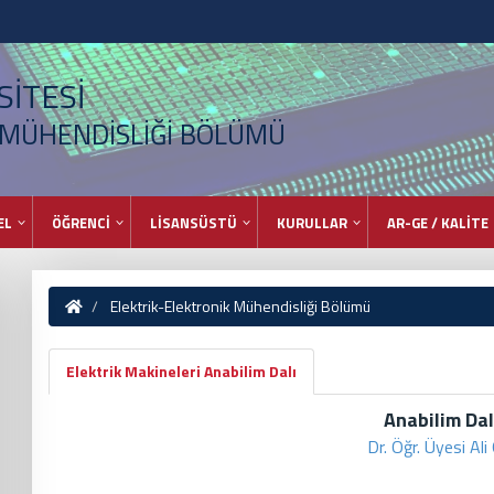
İTESİ
 MÜHENDİSLİĞİ BÖLÜMÜ
EL
ÖĞRENCİ
LİSANSÜSTÜ
KURULLAR
AR-GE / KALİTE
Elektrik-Elektronik Mühendisliği Bölümü
Elektrik Makineleri Anabilim Dalı
Anabilim Dal
Dr. Öğr. Üyesi Al