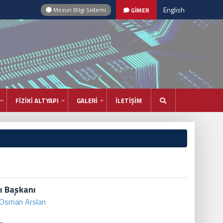
English
Mezun Bilgi Sistemi
GİMER
FİZİKİ ALTYAPI
GALERİ
İLETİŞİM
ı Başkanı
i Osman Arslan