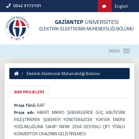
0342 3172101
English
GAZİANTEP
ÜNİVERSİTESİ
ELEKTRİK-ELEKTRONİK MÜHENDİSLİĞİ BÖLÜMÜ
MENÜ
Elektrik-Elektronik Mühendisliği Bölümü
BAP PROJELERİ
Proje Türü:
BAP
Proje adı:
HİBRİT MİKRO ŞEBEKELERDE GÜÇ KALİTESİNİ
İYİLEŞTİREREK ŞEBEKEYİ YÖNETEBİLECEK YÜKSEK ENERJİ
YOĞUNLUĞUNA SAHİP YAPAY ZEKA DESTEKLİ ÇİFT YÖNLÜ
KÖNVERTÖR CİHAZININ GELİŞTİRİLMESİ