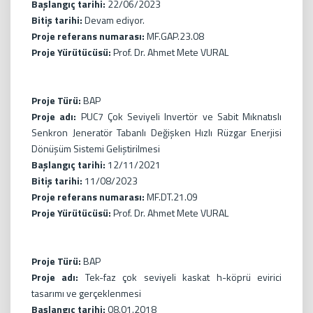
Başlangıç tarihi:
22/06/2023
Bitiş tarihi:
Devam ediyor.
Proje referans numarası:
MF.GAP.23.08
Proje Yürütücüsü:
Prof. Dr. Ahmet Mete VURAL
Proje Türü:
BAP
Proje adı:
PUC7 Çok Seviyeli Invertör ve Sabit Mıknatıslı
Senkron Jeneratör Tabanlı Değişken Hızlı Rüzgar Enerjisi
Dönüşüm Sistemi Geliştirilmesi
Başlangıç tarihi:
12/11/2021
Bitiş tarihi:
11/08/2023
Proje referans numarası:
MF.DT.21.09
Proje Yürütücüsü:
Prof. Dr. Ahmet Mete VURAL
Proje Türü:
BAP
Proje adı:
Tek-faz çok seviyeli kaskat h-köprü evirici
tasarımı ve gerçeklenmesi
Başlangıç tarihi:
08.01.2018