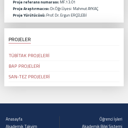
Proje referans numarası:
MF.13.01
Proje Araştırmacısı:
Dr.Öğr.Üyesi Mahmut AYKAÇ
Proje Yürütücüsü:
Prof. Dr. Ergun ERÇELEBİ
PROJELER
TÜBİTAK PROJELERİ
BAP PROJELERİ
SAN-TEZ PROJELERİ
Anasayfa
Öğrenci İşleri
Akademik Takvim
Akademik Bilgi Sistemi