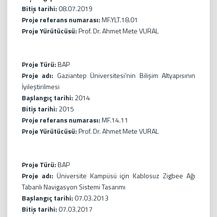
Bitiş tarihi:
08.07.2019
Proje referans numarası:
MF.YLT.18.01
Proje Yürütücüsü:
Prof. Dr. Ahmet Mete VURAL
Proje Türü:
BAP
Proje adı:
Gaziantep Üniversitesi’nin Bilişim Altyapısının
İyileştirilmesi
Başlangıç tarihi:
2014
Bitiş tarihi:
2015
Proje referans numarası:
MF.14.11
Proje Yürütücüsü:
Prof. Dr. Ahmet Mete VURAL
Proje Türü:
BAP
Proje adı:
Üniversite Kampüsü için Kablosuz Zigbee Ağı
Tabanlı Navigasyon Sistemi Tasarımı
Başlangıç tarihi:
07.03.2013
Bitiş tarihi:
07.03.2017